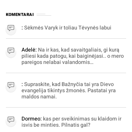
KOMENTARAI
:
Sėkmės Varyk ir toliau Tėvynės labui
Adelė:
Na ir kas, kad savaitgaliais, gi kurą
piliesi kada patogu, kai baiginėjasi.. o mero
pareigos nelabai valandomis
apibrėžiamos.. nežinau, bereikalingas oro
virpinimas, ieškokit kur milijonus vagia
dujininkai, elektros aferistai, stadionų
:
Supraskite, kad Bažnyčia tai yra Dievo
statytojai Vilnuje
evangelija tikintys žmonės. Pastatai yra
maldos namai.
Dormeo:
kas per sveikinimas su klaidom ir
isvis be minties. Pilnatis gal?