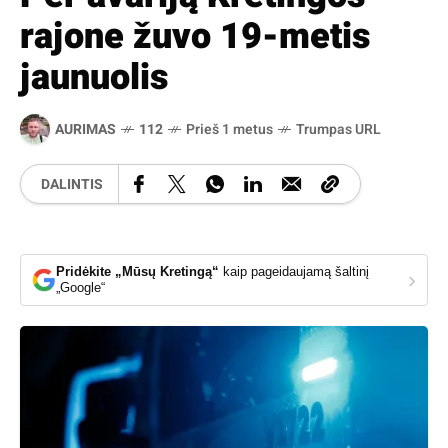
rajone žuvo 19-metis
jaunuolis
AURIMAS
112
Prieš 1 metus
Trumpas URL
DALINTIS
Pridėkite „Mūsų Kretingą“
kaip pageidaujamą šaltinį
›
„Google“