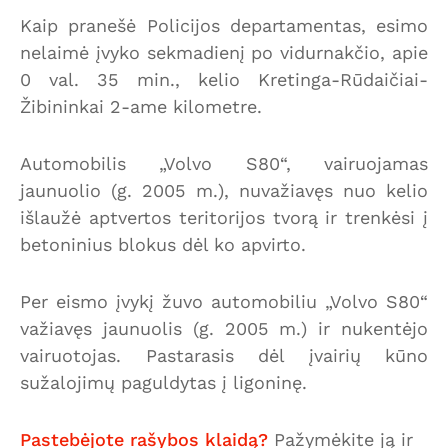
Kaip pranešė Policijos departamentas, esimo
nelaimė įvyko sekmadienį po vidurnakčio, apie
0 val. 35 min., kelio Kretinga-Rūdaičiai-
Žibininkai 2-ame kilometre.
Automobilis „Volvo S80“, vairuojamas
jaunuolio (g. 2005 m.), nuvažiavęs nuo kelio
išlaužė aptvertos teritorijos tvorą ir trenkėsi į
betoninius blokus dėl ko apvirto.
Per eismo įvykį žuvo automobiliu „Volvo S80“
važiavęs jaunuolis (g. 2005 m.) ir nukentėjo
vairuotojas. Pastarasis dėl įvairių kūno
sužalojimų paguldytas į ligoninę.
Pastebėjote rašybos klaidą?
Pažymėkite ją ir