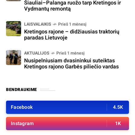
Šiauliai–Palanga ruožo tarp Kretingos ir
Vydmantų remontą
LAISVALAIKIS
Prieš 1 mėnesį
Kretingos rajone – didžiausias traktorių
paradas Lietuvoje
AKTUALIJOS
Prieš 1 mėnesį
Nusipelniusiam dvasininkui suteiktas
Kretingos rajono Garbės piliečio vardas
BENDRAUKIME
Facebook
4.5K
Instagram
1K