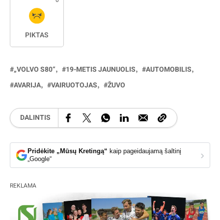
PIKTAS
„VOLVO S80“
19-METIS JAUNUOLIS
AUTOMOBILIS
AVARIJA
VAIRUOTOJAS
ŽUVO
DALINTIS
Pridėkite „Mūsų Kretingą“
kaip pageidaujamą šaltinį
›
„Google“
REKLAMA