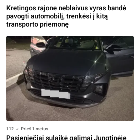
Kretingos rajone neblaivus vyras bandė
pavogti automobilį, trenkėsi į kitą
transporto priemonę
112
Prieš 1 metus
Pasieniečiai sulaikė galimai Jungtinėje