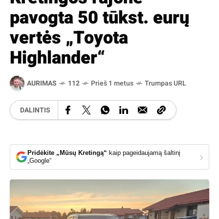
pavogta 50 tūkst. eurų
vertės „Toyota
Highlander“
AURIMAS
112
Prieš 1 metus
Trumpas URL
DALINTIS
Pridėkite „Mūsų Kretingą“
kaip pageidaujamą šaltinį
›
„Google“