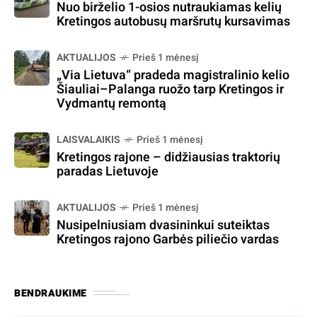
Nuo birželio 1-osios nutraukiamas kelių
Kretingos autobusų maršrutų kursavimas
AKTUALIJOS
Prieš 1 mėnesį
„Via Lietuva“ pradeda magistralinio kelio
Šiauliai–Palanga ruožo tarp Kretingos ir
Vydmantų remontą
LAISVALAIKIS
Prieš 1 mėnesį
Kretingos rajone – didžiausias traktorių
paradas Lietuvoje
AKTUALIJOS
Prieš 1 mėnesį
Nusipelniusiam dvasininkui suteiktas
Kretingos rajono Garbės piliečio vardas
BENDRAUKIME