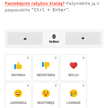
Pastebėjote rašybos klaidą?
Pažymėkite ją ir
paspauskite
Ctrl + Enter
.
0
TAŠKAI
0
0
0
PATINKA
NEPATINKA
MYLIU
0
0
0
JUOKINGA
NUSTEBĘS
LIŪDNAS