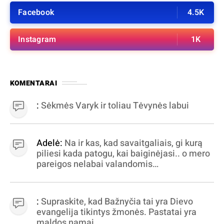
Facebook
4.5K
Instagram
1K
KOMENTARAI
:
Sėkmės Varyk ir toliau Tėvynės labui
Adelė:
Na ir kas, kad savaitgaliais, gi kurą
piliesi kada patogu, kai baiginėjasi.. o mero
pareigos nelabai valandomis
apibrėžiamos.. nežinau, bereikalingas oro
virpinimas, ieškokit kur milijonus vagia
dujininkai, elektros aferistai, stadionų
:
Supraskite, kad Bažnyčia tai yra Dievo
statytojai Vilnuje
evangelija tikintys žmonės. Pastatai yra
maldos namai.