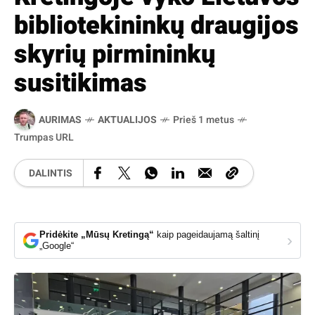
bibliotekininkų draugijos
skyrių pirmininkų
susitikimas
AURIMAS
AKTUALIJOS
Prieš 1 metus
Trumpas URL
DALINTIS
Pridėkite „Mūsų Kretingą“
kaip pageidaujamą šaltinį
›
„Google“