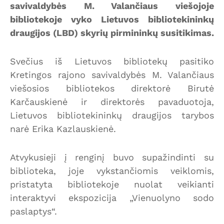
savivaldybės M. Valančiaus viešojoje
bibliotekoje vyko Lietuvos bibliotekininkų
draugijos (LBD) skyrių pirmininkų susitikimas.
Svečius iš Lietuvos bibliotekų pasitiko
Kretingos rajono savivaldybės M. Valančiaus
viešosios bibliotekos direktorė Birutė
Karčauskienė ir direktorės pavaduotoja,
Lietuvos bibliotekininkų draugijos tarybos
narė Erika Kazlauskienė.
Atvykusieji į renginį buvo supažindinti su
biblioteka, joje vykstančiomis veiklomis,
pristatyta bibliotekoje nuolat veikianti
interaktyvi ekspozicija „Vienuolyno sodo
paslaptys“.