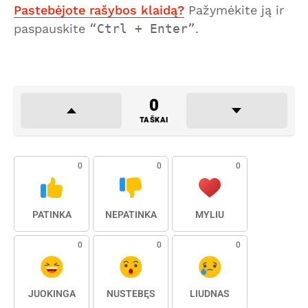
Pastebėjote rašybos klaidą?
Pažymėkite ją ir
paspauskite
Ctrl + Enter
.
0
TAŠKAI
0
0
0
PATINKA
NEPATINKA
MYLIU
0
0
0
JUOKINGA
NUSTEBĘS
LIŪDNAS