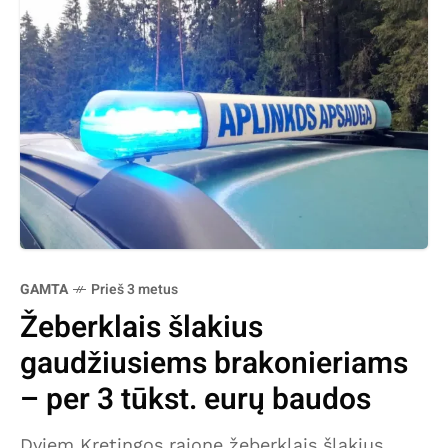
GAMTA
Prieš 3 metus
Žeberklais šlakius
gaudžiusiems brakonieriams
– per 3 tūkst. eurų baudos
Dviem Kretingos rajone žeberklais šlakius