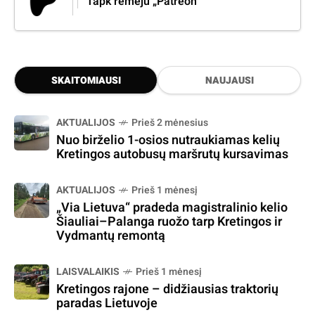
Tapk rėmėju „Patreon“
SKAITOMIAUSI
NAUJAUSI
AKTUALIJOS
Prieš 2 mėnesius
Nuo birželio 1-osios nutraukiamas kelių
Kretingos autobusų maršrutų kursavimas
AKTUALIJOS
Prieš 1 mėnesį
„Via Lietuva“ pradeda magistralinio kelio
Šiauliai–Palanga ruožo tarp Kretingos ir
Vydmantų remontą
LAISVALAIKIS
Prieš 1 mėnesį
Kretingos rajone – didžiausias traktorių
paradas Lietuvoje