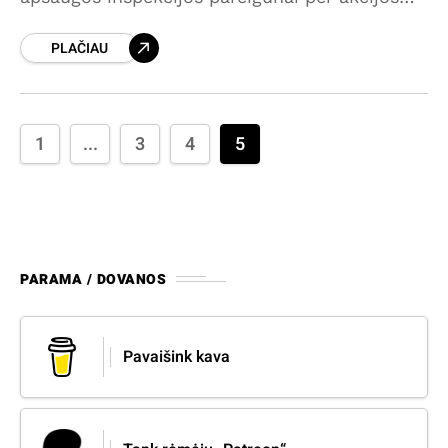
„Lašiša“ reidą Kretingos rajone sulaikė du
PLAČIAU
žeberklininkus. „Džiugiu, kad vykstant
aktyviam lašišų ir šlakių nerštui, brakonieriai
žalos
1
...
3
4
5
PARAMA / DOVANOS
Pavaišink kava