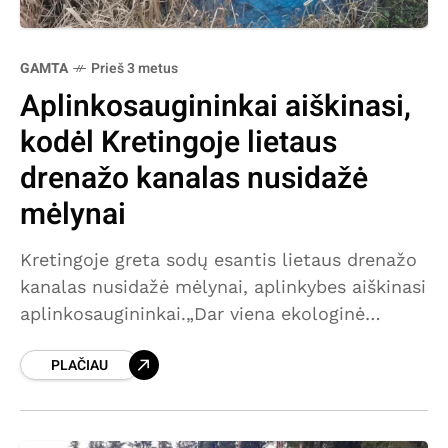
GAMTA
Prieš 3 metus
Aplinkosaugininkai aiškinasi,
kodėl Kretingoje lietaus
drenažo kanalas nusidažė
mėlynai
Kretingoje greta sodų esantis lietaus drenažo
kanalas nusidažė mėlynai, aplinkybes aiškinasi
aplinkosaugininkai.„Dar viena ekologinė
nelaimė rajone! Greta „Draugystės“ sodų
PLAČIAU
Kretingoje esantis lietaus drenažo kanalas
nusidažė mėlyna spalva. Į įvykio vietą