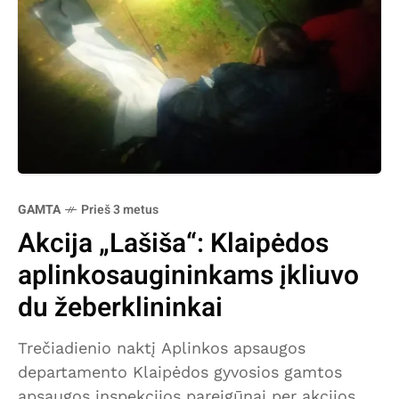
GAMTA
Prieš 3 metus
Akcija „Lašiša“: Klaipėdos
aplinkosaugininkams įkliuvo
du žeberklininkai
Trečiadienio naktį Aplinkos apsaugos
departamento Klaipėdos gyvosios gamtos
apsaugos inspekcijos pareigūnai per akcijos