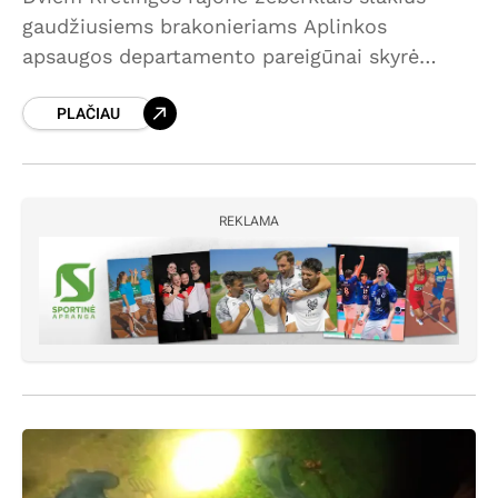
gaudžiusiems brakonieriams Aplinkos
apsaugos departamento pareigūnai skyrė
baudas ir įpareigojimus atlyginti žalą gamtai,
PLAČIAU
iš viso – per 3 tūkst. eurų.Kaip ketvirtadienį
pranešė departamentas, pažeidėjus vykdant
REKLAMA