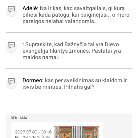
Adelė:
Na ir kas, kad savaitgaliais, gi kurą
piliesi kada patogu, kai baiginėjasi.. o mero
pareigos nelabai valandomis
apibrėžiamos.. nežinau, bereikalingas oro
virpinimas, ieškokit kur milijonus vagia
dujininkai, elektros aferistai, stadionų
:
Supraskite, kad Bažnyčia tai yra Dievo
statytojai Vilnuje
evangelija tikintys žmonės. Pastatai yra
maldos namai.
Dormeo:
kas per sveikinimas su klaidom ir
isvis be minties. Pilnatis gal?
REKLAMA