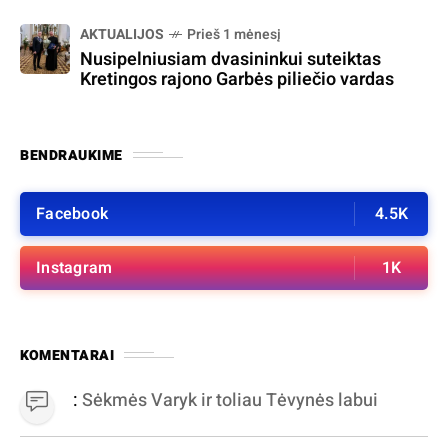
AKTUALIJOS
Prieš 1 mėnesį
Nusipelniusiam dvasininkui suteiktas
Kretingos rajono Garbės piliečio vardas
BENDRAUKIME
Facebook
4.5K
Instagram
1K
KOMENTARAI
:
Sėkmės Varyk ir toliau Tėvynės labui