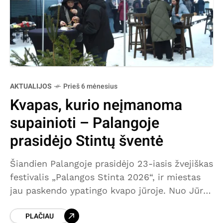
AKTUALIJOS
Prieš 6 mėnesius
Kvapas, kurio neįmanoma
supainioti – Palangoje
prasidėjo Stintų šventė
Šiandien Palangoje prasidėjo 23-iasis žvejiškas
festivalis „Palangos Stinta 2026“, ir miestas
jau paskendo ypatingo kvapo jūroje. Nuo Jūros
tilto iki J. Basanavičiaus ir Vytauto gatvių
PLAČIAU
tvyro keptos, rūkytos ir vytintos