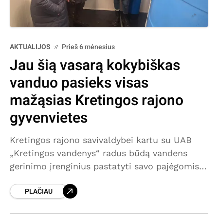
AKTUALIJOS
Prieš 6 mėnesius
Jau šią vasarą kokybiškas
vanduo pasieks visas
mažąsias Kretingos rajono
gyvenvietes
Kretingos rajono savivaldybei kartu su UAB
„Kretingos vandenys“ radus būdą vandens
gerinimo įrenginius pastatyti savo pajėgomis
bei lėšomis, iki šios vasaros pradžios
PLAČIAU
kokybiškas vanduo bus pradėtas tiekti net 14-
os mažųjų