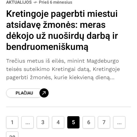
AKTUALIJOS
Prieš 6 mėnesius
Kretingoje pagerbti miestui
atsidavę žmonės: meras
dėkojo už nuoširdų darbą ir
bendruomeniškumą
Trečius metus iš eilės, minint Magdeburgo
teisės suteikimo Kretingai datą, Kretingoje
pagerbti žmonės, kurie kiekvieną dieną
nuoširdžiai ir atsidavusiai dirba miesto labui.
PLAČIAU
Penktadienį Kretingos rajono kultūros centre
surengtoje ceremonijoje savivaldybė
1
...
3
4
5
6
7
...