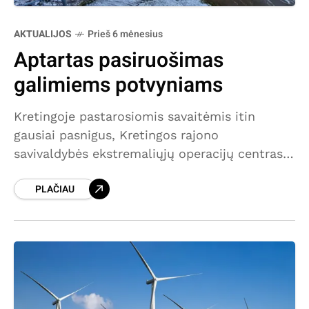
AKTUALIJOS
Prieš 6 mėnesius
Aptartas pasiruošimas
galimiems potvyniams
Kretingoje pastarosiomis savaitėmis itin
gausiai pasnigus, Kretingos rajono
savivaldybės ekstremaliųjų operacijų centras
(ESOC) šiandien surengė pasitarimą, skirtą
PLAČIAU
aptarti pasiruošimą galimiems potvyniams.
Kretingos rajone potvyniai dažniausiai kyla po
didelių liūčių, kai