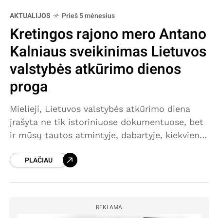
AKTUALIJOS
Prieš 5 mėnesius
Kretingos rajono mero Antano
Kalniaus sveikinimas Lietuvos
valstybės atkūrimo dienos
proga
Mielieji, Lietuvos valstybės atkūrimo diena
įrašyta ne tik istoriniuose dokumentuose, bet
ir mūsų tautos atmintyje, dabartyje, kiekvieno
lietuvio širdyje. Anuomet, 1918 m. vasario 16
PLAČIAU
d., pasirašytas Nepriklausomybės Aktas
nutiesė valstybingumo
REKLAMA