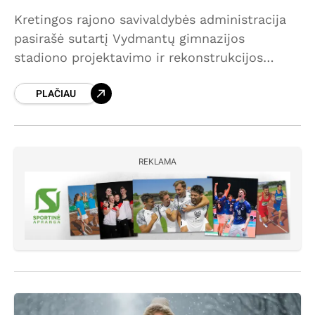
Kretingos rajono savivaldybės administracija
pasirašė sutartį Vydmantų gimnazijos
stadiono projektavimo ir rekonstrukcijos
darbams atlikti. Statybos darbai stadione
PLAČIAU
turėtų startuoti vasaros pabaigoje, parengus
projektą. „Ir toliau kryptingai siekiame tikslo
atnaujinti visus
REKLAMA