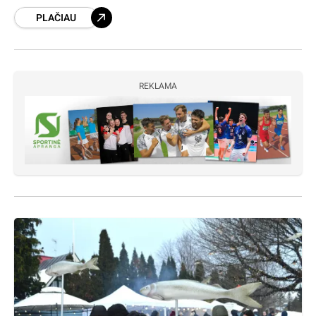
Kretingos ligoninei efektyviai dirbti. Pasak A.
PLAČIAU
Kalniaus, tokia pozicija neatitinka realių
savivaldybės veiksmų ir
REKLAMA