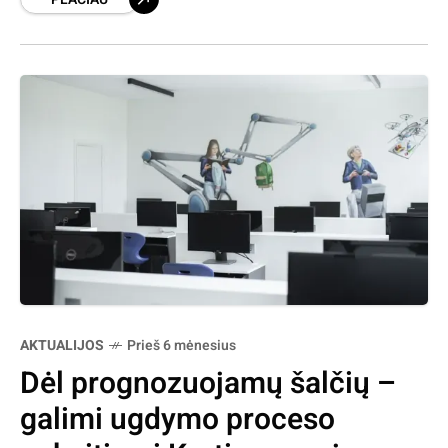
šaligatvių (pėsčiųjų takų) tvarkymo darbų
dalinio finansavimo
AKTUALIJOS
Prieš 6 mėnesius
Dėl prognozuojamų šalčių –
galimi ugdymo proceso