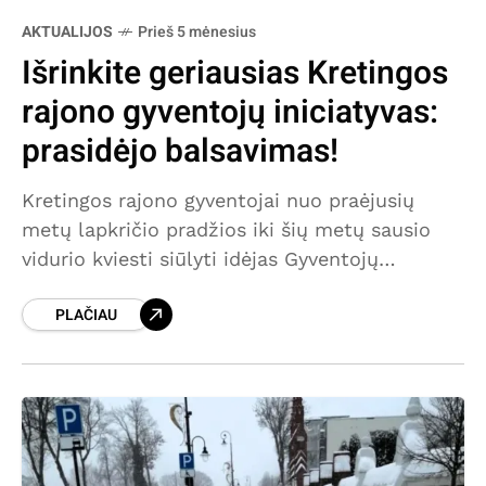
AKTUALIJOS
Prieš 5 mėnesius
Išrinkite geriausias Kretingos
rajono gyventojų iniciatyvas:
prasidėjo balsavimas!
Kretingos rajono gyventojai nuo praėjusių
metų lapkričio pradžios iki šių metų sausio
vidurio kviesti siūlyti idėjas Gyventojų
iniciatyvų projektui, kurias įgyvendinus
PLAČIAU
gyvenamoji aplinka taptų gražesnė,
patrauklesnė, jaukesnė ir funkcionalesnė.
Laikotarpis