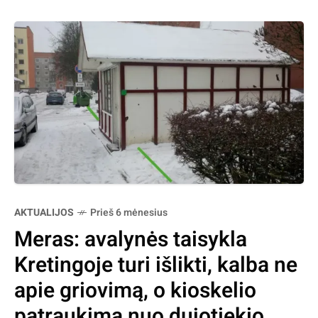
AKTUALIJOS
Prieš 6 mėnesius
Meras: avalynės taisykla
Kretingoje turi išlikti, kalba ne
apie griovimą, o kioskelio
patraukimą nuo dujotiekio