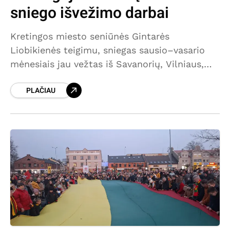
sniego išvežimo darbai
Kretingos miesto seniūnės Gintarės
Liobikienės teigimu, sniegas sausio–vasario
mėnesiais jau vežtas iš Savanorių, Vilniaus,
Vytauto, J. Jablonskio, Laisvės, Taikos, P.
PLAČIAU
Vileišio, Šiaulių, Kęstučio, J. K. Chodkevičiaus,
V. Nagevičiaus, Trumposios, Mėguvos,