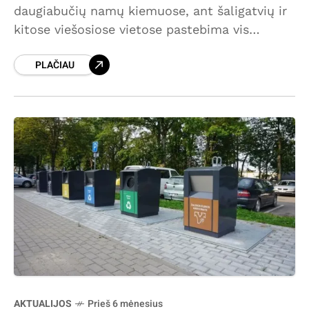
daugiabučių namų kiemuose, ant šaligatvių ir
kitose viešosiose vietose pastebima vis
daugiau paliekamų šunų išmatų. Tai gadina
PLAČIAU
miesto estetinį vaizdą, apsunkina
pasivaikščiojimus ir kelia pavojų aplinkai
AKTUALIJOS
Prieš 6 mėnesius