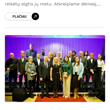
reikėtų elgtis jų metu. Atkreipiame dėmesį,
kad vaikams, vyresnio amžiaus žmonėms,
PLAČIAU
ypač sunkiai vaikštantiems, primygtinai
rekomenduojama likti namuose. Jei vis tik
būtinai