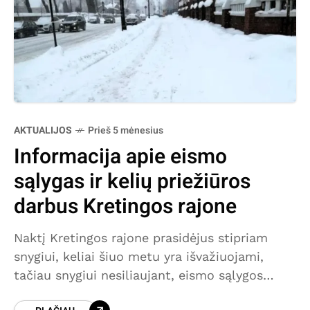
AKTUALIJOS
Prieš 5 mėnesius
Informacija apie eismo
sąlygas ir kelių priežiūros
darbus Kretingos rajone
Naktį Kretingos rajone prasidėjus stipriam
snygiui, keliai šiuo metu yra išvažiuojami,
tačiau snygiui nesiliaujant, eismo sąlygos
išlieka sudėtingos. Sniego valymo technika