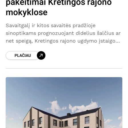
pakeitimai Kretingos rajono
mokyklose
Savaitgalį ir kitos savaitės pradžioje
sinoptikams prognozuojant didelius šalčius ar
net speigą, Kretingos rajono ugdymo įstaigose
galimi ugdymo proceso pakeitimai. Sinoptikų
PLAČIAU
duomenimis, šalčiausias turėtų būti
pirmadienio rytas – Kretingos rajone