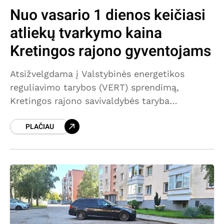
Nuo vasario 1 dienos keičiasi
atliekų tvarkymo kaina
Kretingos rajono gyventojams
Atsižvelgdama į Valstybinės energetikos
reguliavimo tarybos (VERT) sprendimą,
Kretingos rajono savivaldybės taryba
patvirtino naujus vietinės rinkliavos už
PLAČIAU
komunalinių atliekų tvarkymą dydžius. Nuo
vasario 1 d. atliekų tvarkymo kaina Kretingos
rajono