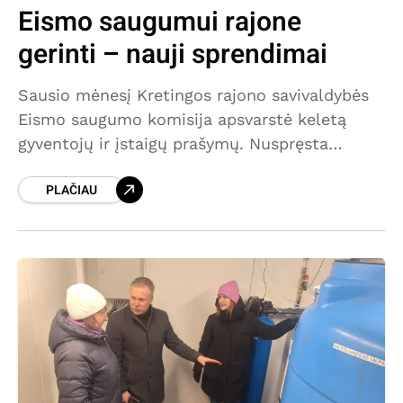
Eismo saugumui rajone
gerinti – nauji sprendimai
Sausio mėnesį Kretingos rajono savivaldybės
Eismo saugumo komisija apsvarstė keletą
gyventojų ir įstaigų prašymų. Nuspręsta
Kretingos mieste ir rajone įrengti papildomų
PLAČIAU
kelio ženklų bei kitų eismo saugumo
priemonių arba kreiptis į