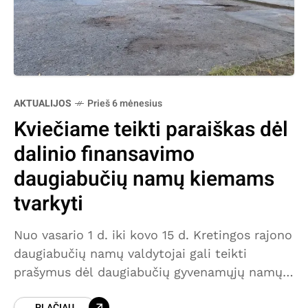
AKTUALIJOS
Prieš 6 mėnesius
Kviečiame teikti paraiškas dėl
dalinio finansavimo
daugiabučių namų kiemams
tvarkyti
Nuo vasario 1 d. iki kovo 15 d. Kretingos rajono
daugiabučių namų valdytojai gali teikti
prašymus dėl daugiabučių gyvenamųjų namų
kiemų automobilių stovėjimo aikštelių,
PLAČIAU