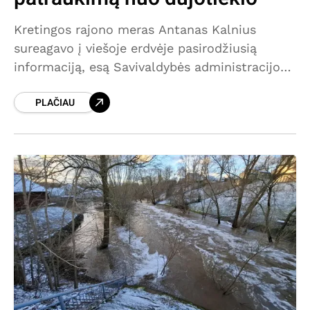
Kretingos rajono meras Antanas Kalnius
sureagavo į viešoje erdvėje pasirodžiusią
informaciją, esą Savivaldybės administracijos
direktorės nurodymu priimtas sprendimas
PLAČIAU
nugriauti Savanorių g. 52 esantį avalynės
taisyklos kioskelį. Pasak mero, situacija yra