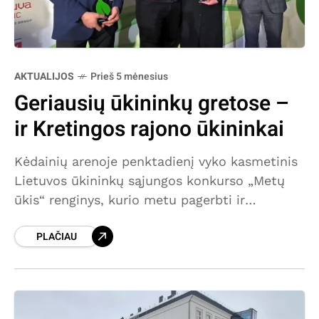
AKTUALIJOS
Prieš 5 mėnesius
Geriausių ūkininkų gretose –
ir Kretingos rajono ūkininkai
Kėdainių arenoje penktadienį vyko kasmetinis
Lietuvos ūkininkų sąjungos konkurso „Metų
ūkis“ renginys, kurio metu pagerbti ir
apdovanoti geriausi praėjusių metų ūkininkai.
PLAČIAU
Jų gretose – ir Kretingos rajono atstovai. Tarp
Kretingos