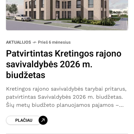
AKTUALIJOS
Prieš 6 mėnesius
Patvirtintas Kretingos rajono
savivaldybės 2026 m.
biudžetas
Kretingos rajono savivaldybės tarybai pritarus,
patvirtintas Savivaldybės 2026 m. biudžetas.
Šių metų biudžeto planuojamos pajamos –
101,7 mln. eurų, išlaidos – taip pat 101,7 mln.
PLAČIAU
eurų. Šis biudžetas 13 procentų