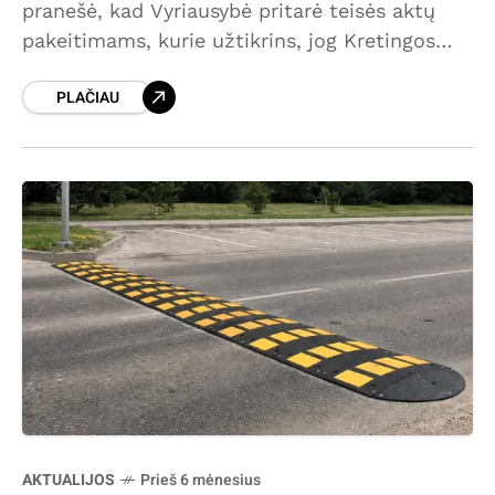
pranešė, kad Vyriausybė pritarė teisės aktų
pakeitimams, kurie užtikrins, jog Kretingos
rajonas – tiksliau, Darbėnų seniūnija – taip
PLAČIAU
pat gaus dalį pelno iš jūrinio vėjo
AKTUALIJOS
Prieš 6 mėnesius