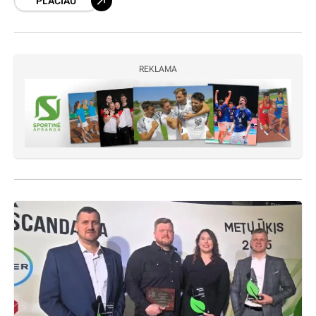
PLAČIAU
Kretingos miesto ir rajono seniūnijose į kelius
išvažiavo dar
REKLAMA