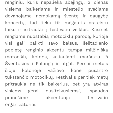
renginiu, kuris nepalieka abejingų. 3 dienas
visiems baikeriams ir miestelio svečiams
dovanojame nemokamą šventę ir daugybę
koncertų, tad lieka tik mėgautis praleistu
laiku ir įsitraukti į festivalio veiklas. Kasmet
rengiame nuostabią motociklų parodą, kurioje
visi gali palikti savo balsus, šeštadienio
popietę renginio akcentu tampa milžiniška
motociklų kolona, keliaujanti maršrutu iš
Šventosios į Palangą ir atgal. Pernai metais
šioje kolonoje važiavo kone pusantro
tūkstančio motociklų. Festivalis per tiek metų
pritraukia ne tik baikerius, bet yra atviras
visiems gerai nusiteikusiems“,- spaudos
pranešime akcentuoja festivalio
organizatoriai.