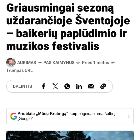
Griausmingai sezoną
uždarančioje Šventojoje
– baikerių paplūdimio ir
muzikos festivalis
AURIMAS
PAS KAIMYNUS
Prieš 1 metus
Trumpas URL
DALINTIS
Pridėkite „Mūsų Kretingą“
kaip pageidaujamą šaltinį
›
„Google“