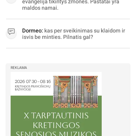
evangelija tikintys žmonės. Pastatai yra
maldos namai.
Dormeo:
kas per sveikinimas su klaidom ir
isvis be minties. Pilnatis gal?
REKLAMA