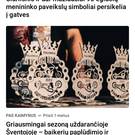
menininko paveikslų simboliai persikelia
į gatves
PAS KAIMYNUS
Prieš 1 metus
Griausmingai sezoną uždarančioje
Šventojoje – baikerių paplūdimio ir