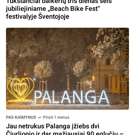
Tūkstančiai baikerių tris dienas šėls
jubiliejiniame „Beach Bike Fest“
festivalyje Šventojoje
PAS KAIMYNUS
Prieš 1 metus
Jau netrukus Palanga įžiebs dvi
Čiurlionio ir dar mažiausiai 90 eglučių –