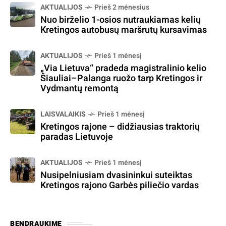
AKTUALIJOS
Prieš 2 mėnesius
Nuo birželio 1-osios nutraukiamas kelių
Kretingos autobusų maršrutų kursavimas
AKTUALIJOS
Prieš 1 mėnesį
„Via Lietuva“ pradeda magistralinio kelio
Šiauliai–Palanga ruožo tarp Kretingos ir
Vydmantų remontą
LAISVALAIKIS
Prieš 1 mėnesį
Kretingos rajone – didžiausias traktorių
paradas Lietuvoje
AKTUALIJOS
Prieš 1 mėnesį
Nusipelniusiam dvasininkui suteiktas
Kretingos rajono Garbės piliečio vardas
BENDRAUKIME