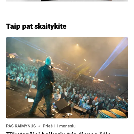
Taip pat skaitykite
PAS KAIMYNUS
Prieš 11 mėnesių