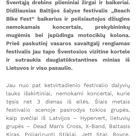
Šventąją drebins plieniniai žirgai ir baikeriai.
Didžiausias Baltijos šalyse festivalis „Beach
Bike Fest“ baikerius ir poilsiautojus džiugins
nemokamais koncertais, prekybininkų
mugėmis bei įspūdinga motociklų kolona.
Prieš paskutinį vasaros savaitgalį rengiamas
festivalis jau tapo Šventosios vizitine kortele
ir sutraukia daugiatūkstantines minias iš
Lietuvos ir viso pasaulio.
Jau nuo pat ketvirtadienio festivalio dalyvių
lauks išskirtiniai, nemokami koncertai, kurie
tęsis net 3 dienas iš eilės. Šiais metais
festivalio scenoje pasirodys tokios grupės,
kaip svečiai iš Latvijos – Hypervert, lietuvių
grupės – Dead Man’s Cross, X-Band, Baltasis
Kiras, Poliarizuoti Stiklai, Jett Star, Royce,