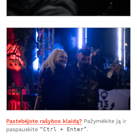
Pastebėjote rašybos klaidą?
Pažymėkite ją ir
paspauskite
Ctrl + Enter
.