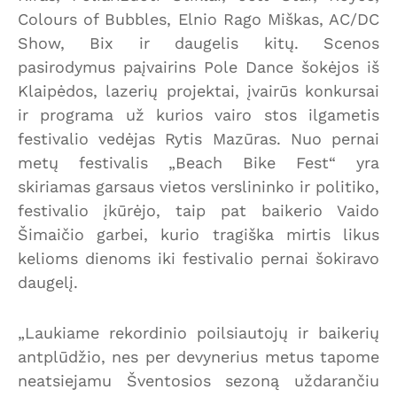
Colours of Bubbles, Elnio Rago Miškas, AC/DC
Show, Bix ir daugelis kitų. Scenos
pasirodymus paįvairins Pole Dance šokėjos iš
Klaipėdos, lazerių projektai, įvairūs konkursai
ir programa už kurios vairo stos ilgametis
festivalio vedėjas Rytis Mazūras. Nuo pernai
metų festivalis „Beach Bike Fest“ yra
skiriamas garsaus vietos verslininko ir politiko,
festivalio įkūrėjo, taip pat baikerio Vaido
Šimaičio garbei, kurio tragiška mirtis likus
kelioms dienoms iki festivalio pernai šokiravo
daugelį.
„Laukiame rekordinio poilsiautojų ir baikerių
antplūdžio, nes per devynerius metus tapome
neatsiejamu Šventosios sezoną uždarančiu