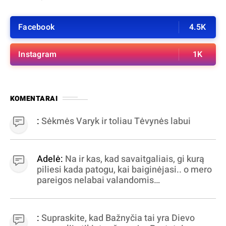
Facebook
4.5K
Instagram
1K
KOMENTARAI
:
Sėkmės Varyk ir toliau Tėvynės labui
Adelė:
Na ir kas, kad savaitgaliais, gi kurą
piliesi kada patogu, kai baiginėjasi.. o mero
pareigos nelabai valandomis
apibrėžiamos.. nežinau, bereikalingas oro
virpinimas, ieškokit kur milijonus vagia
dujininkai, elektros aferistai, stadionų
:
Supraskite, kad Bažnyčia tai yra Dievo
statytojai Vilnuje