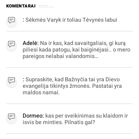
KOMENTARAI
:
Sėkmės Varyk ir toliau Tėvynės labui
Adelė:
Na ir kas, kad savaitgaliais, gi kurą
piliesi kada patogu, kai baiginėjasi.. o mero
pareigos nelabai valandomis
apibrėžiamos.. nežinau, bereikalingas oro
virpinimas, ieškokit kur milijonus vagia
dujininkai, elektros aferistai, stadionų
:
Supraskite, kad Bažnyčia tai yra Dievo
statytojai Vilnuje
evangelija tikintys žmonės. Pastatai yra
maldos namai.
Dormeo:
kas per sveikinimas su klaidom ir
isvis be minties. Pilnatis gal?