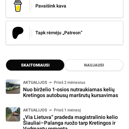
Pavaišink kava
Tapk rėmėju „Patreon“
SKAITOMIAUSI
NAUJAUSI
AKTUALIJOS
Prieš 2 mėnesius
Nuo birželio 1-osios nutraukiamas kelių
Kretingos autobusų maršrutų kursavimas
AKTUALIJOS
Prieš 1 mėnesį
„Via Lietuva“ pradeda magistralinio kelio
Šiauliai–Palanga ruožo tarp Kretingos ir
Vydmantų remontą