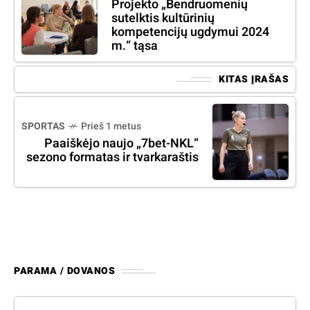
Projekto „Bendruomenių
sutelktis kultūrinių
kompetencijų ugdymui 2024
m.“ tąsa
KITAS ĮRAŠAS
SPORTAS
Prieš 1 metus
Paaiškėjo naujo „7bet-NKL“
sezono formatas ir tvarkaraštis
PARAMA / DOVANOS