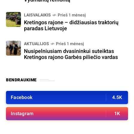
LAISVALAIKIS
Prieš 1 mėnesį
Kretingos rajone – didžiausias traktorių
paradas Lietuvoje
AKTUALIJOS
Prieš 1 mėnesį
Nusipelniusiam dvasininkui suteiktas
Kretingos rajono Garbės piliečio vardas
BENDRAUKIME
Facebook
4.5K
Instagram
1K