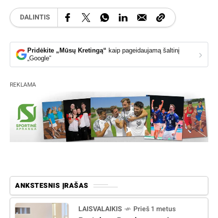
DALINTIS
Pridėkite „Mūsų Kretingą“
kaip pageidaujamą šaltinį
›
„Google“
REKLAMA
ANKSTESNIS ĮRAŠAS
LAISVALAIKIS
Prieš 1 metus