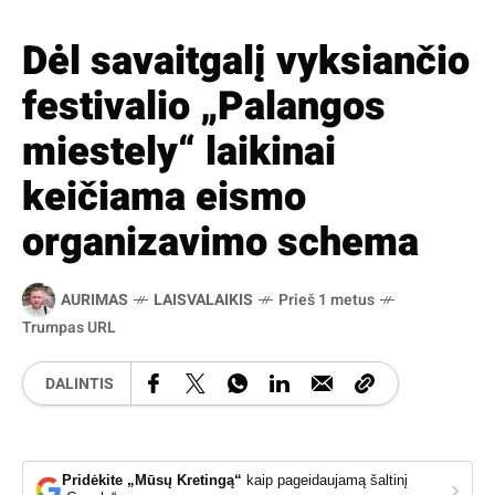
Dėl savaitgalį vyksiančio
festivalio „Palangos
miestely“ laikinai
keičiama eismo
organizavimo schema
AURIMAS
LAISVALAIKIS
Prieš 1 metus
Trumpas URL
DALINTIS
Pridėkite „Mūsų Kretingą“
kaip pageidaujamą šaltinį
›