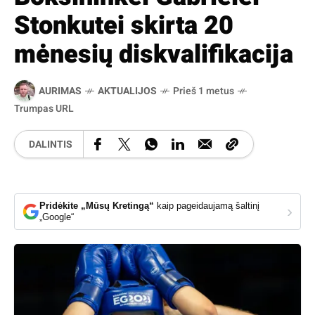
Stonkutei skirta 20
mėnesių diskvalifikacija
AURIMAS
AKTUALIJOS
Prieš 1 metus
Trumpas URL
DALINTIS
Pridėkite „Mūsų Kretingą“
kaip pageidaujamą šaltinį
›
„Google“