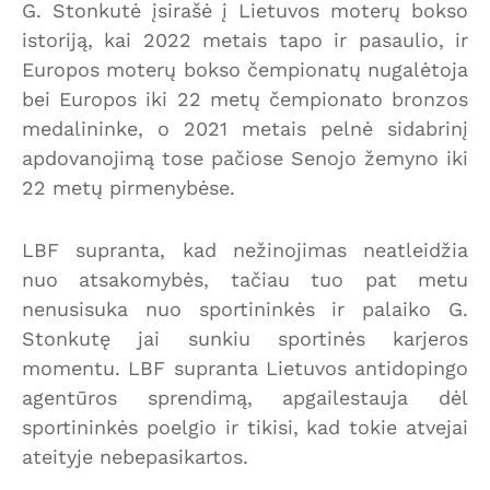
G. Stonkutė įsirašė į Lietuvos moterų bokso
istoriją, kai 2022 metais tapo ir pasaulio, ir
Europos moterų bokso čempionatų nugalėtoja
bei Europos iki 22 metų čempionato bronzos
medalininke, o 2021 metais pelnė sidabrinį
apdovanojimą tose pačiose Senojo žemyno iki
22 metų pirmenybėse.
LBF supranta, kad nežinojimas neatleidžia
nuo atsakomybės, tačiau tuo pat metu
nenusisuka nuo sportininkės ir palaiko G.
Stonkutę jai sunkiu sportinės karjeros
momentu. LBF supranta Lietuvos antidopingo
agentūros sprendimą, apgailestauja dėl
sportininkės poelgio ir tikisi, kad tokie atvejai
ateityje nebepasikartos.