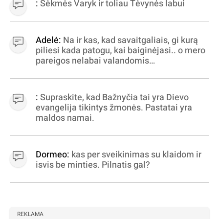
:
Sėkmės Varyk ir toliau Tėvynės labui
Adelė:
Na ir kas, kad savaitgaliais, gi kurą
piliesi kada patogu, kai baiginėjasi.. o mero
pareigos nelabai valandomis
apibrėžiamos.. nežinau, bereikalingas oro
virpinimas, ieškokit kur milijonus vagia
dujininkai, elektros aferistai, stadionų
:
Supraskite, kad Bažnyčia tai yra Dievo
statytojai Vilnuje
evangelija tikintys žmonės. Pastatai yra
maldos namai.
Dormeo:
kas per sveikinimas su klaidom ir
isvis be minties. Pilnatis gal?
REKLAMA