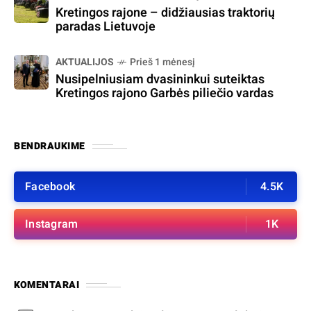
Kretingos rajone – didžiausias traktorių
paradas Lietuvoje
AKTUALIJOS
Prieš 1 mėnesį
Nusipelniusiam dvasininkui suteiktas
Kretingos rajono Garbės piliečio vardas
BENDRAUKIME
Facebook
4.5K
Instagram
1K
KOMENTARAI