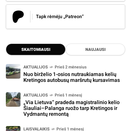
Tapk rėmėju „Patreon“
SKAITOMIAUSI
NAUJAUSI
AKTUALIJOS
Prieš 2 mėnesius
Nuo birželio 1-osios nutraukiamas kelių
Kretingos autobusų maršrutų kursavimas
AKTUALIJOS
Prieš 1 mėnesį
„Via Lietuva“ pradeda magistralinio kelio
Šiauliai–Palanga ruožo tarp Kretingos ir
Vydmantų remontą
LAISVALAIKIS
Prieš 1 mėnesį