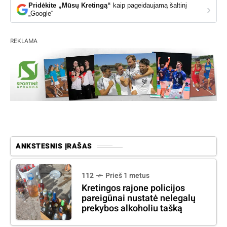
Pridėkite „Mūsų Kretingą“
kaip pageidaujamą šaltinį
›
„Google“
REKLAMA
ANKSTESNIS ĮRAŠAS
112
Prieš 1 metus
Kretingos rajone policijos
pareigūnai nustatė nelegalų
prekybos alkoholiu tašką