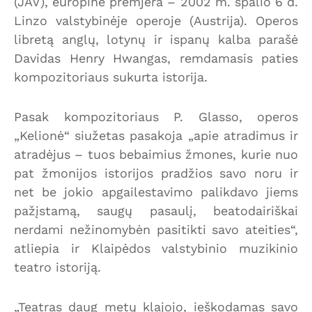
(JAV), europinė premjera – 2002 m. spalio 6 d.
Linzo valstybinėje operoje (Austrija). Operos
libretą anglų, lotynų ir ispanų kalba parašė
Davidas Henry Hwangas, remdamasis paties
kompozitoriaus sukurta istorija.
Pasak kompozitoriaus P. Glasso, operos
„Kelionė“ siužetas pasakoja „apie atradimus ir
atradėjus – tuos bebaimius žmones, kurie nuo
pat žmonijos istorijos pradžios savo noru ir
net be jokio apgailestavimo palikdavo jiems
pažįstamą, saugų pasaulį, beatodairiškai
nerdami nežinomybėn pasitikti savo ateities“,
atliepia ir Klaipėdos valstybinio muzikinio
teatro istoriją.
„Teatras daug metų klajojo, ieškodamas savo