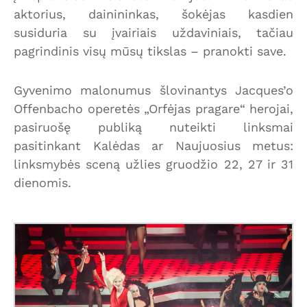
aktorius, dainininkas, šokėjas kasdien
susiduria su įvairiais uždaviniais, tačiau
pagrindinis visų mūsų tikslas – pranokti save.
Gyvenimo malonumus šlovinantys Jacques’o
Offenbacho operetės „Orfėjas pragare“ herojai,
pasiruošę publiką nuteikti linksmai
pasitinkant Kalėdas ar Naujuosius metus:
linksmybės sceną užlies gruodžio 22, 27 ir 31
dienomis.