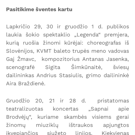
Pasitikime šventes kartu
Lapkričio 29, 30 ir gruodžio 1 d. publikos
laukia šokio spektaklio „Legenda“ premjera,
kurią ruošia žinomi kūrėjai: choreografas iš
Slovėnijos, KVMT baleto trupės meno vadovas
Gaj Žmavc, kompozitorius Antanas Jasenka,
scenografė Sigita Šimkūnaitė, šviesų
dailininkas Andrius Stasiulis, grimo dailininkė
Aira Braždienė.
Gruodžio 20, 21 ir 28 d. pristatomas
teatralizuotas koncertas „Sapnai apie
Brodvėjų“, kuriame skambės visiems gerai
žinomų miuziklų ištraukos apjungtos
įkvepiančios siužeto linijos. Kiekvienas