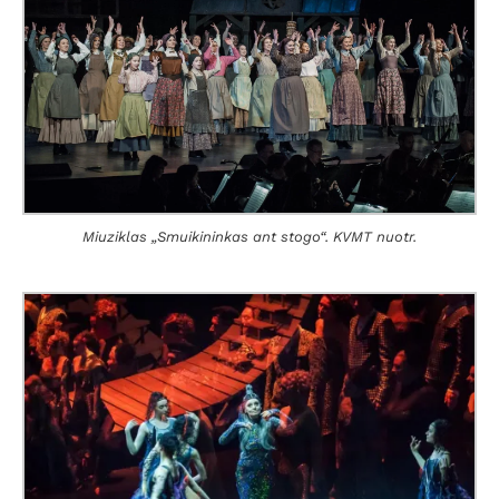
Miuziklas „Smuikininkas ant stogo“. KVMT nuotr.