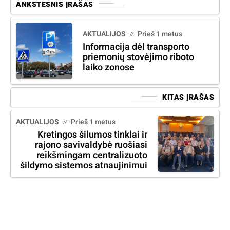
ANKSTESNIS ĮRAŠAS
AKTUALIJOS
Prieš 1 metus
Informacija dėl transporto
priemonių stovėjimo riboto
laiko zonose
KITAS ĮRAŠAS
AKTUALIJOS
Prieš 1 metus
Kretingos šilumos tinklai ir
rajono savivaldybė ruošiasi
reikšmingam centralizuoto
šildymo sistemos atnaujinimui