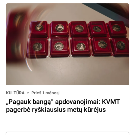
KULTŪRA
Prieš 1 mėnesį
„Pagauk bangą“ apdovanojimai: KVMT
pagerbė ryškiausius metų kūrėjus