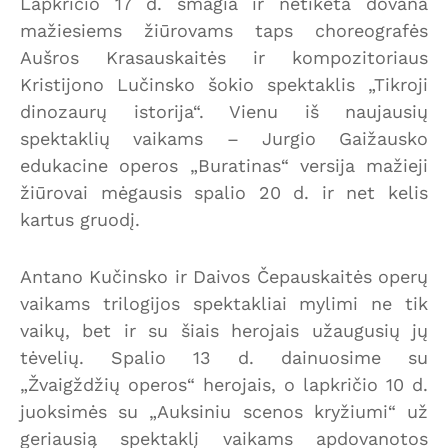
Lapkričio 17 d. smagia ir netikėta dovana
mažiesiems žiūrovams taps choreografės
Aušros Krasauskaitės ir kompozitoriaus
Kristijono Lučinsko šokio spektaklis „Tikroji
dinozaurų istorija“. Vienu iš naujausių
spektaklių vaikams – Jurgio Gaižausko
edukacine operos „Buratinas“ versija mažieji
žiūrovai mėgausis spalio 20 d. ir net kelis
kartus gruodį.
Antano Kučinsko ir Daivos Čepauskaitės operų
vaikams trilogijos spektakliai mylimi ne tik
vaikų, bet ir su šiais herojais užaugusių jų
tėvelių. Spalio 13 d. dainuosime su
„Žvaigždžių operos“ herojais, o lapkričio 10 d.
juoksimės su „Auksiniu scenos kryžiumi“ už
geriausią spektaklį vaikams apdovanotos