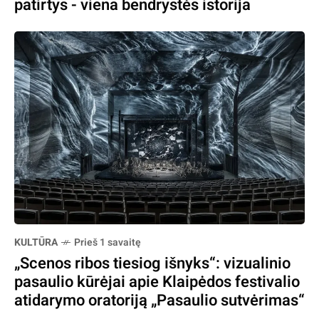
patirtys - viena bendrystės istorija
KULTŪRA
Prieš 1 savaitę
„Scenos ribos tiesiog išnyks“: vizualinio
pasaulio kūrėjai apie Klaipėdos festivalio
atidarymo oratoriją „Pasaulio sutvėrimas“