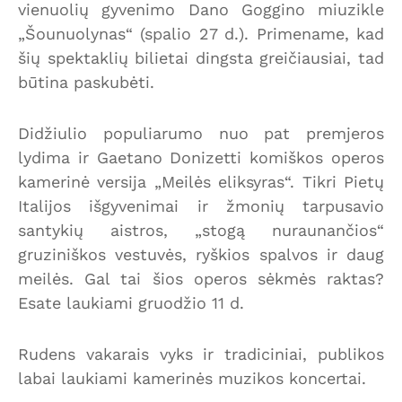
vienuolių gyvenimo Dano Goggino miuzikle
„Šounuolynas“ (spalio 27 d.). Primename, kad
šių spektaklių bilietai dingsta greičiausiai, tad
būtina paskubėti.
Didžiulio populiarumo nuo pat premjeros
lydima ir Gaetano Donizetti komiškos operos
kamerinė versija „Meilės eliksyras“. Tikri Pietų
Italijos išgyvenimai ir žmonių tarpusavio
santykių aistros, „stogą nuraunančios“
gruziniškos vestuvės, ryškios spalvos ir daug
meilės. Gal tai šios operos sėkmės raktas?
Esate laukiami gruodžio 11 d.
Rudens vakarais vyks ir tradiciniai, publikos
labai laukiami kamerinės muzikos koncertai.