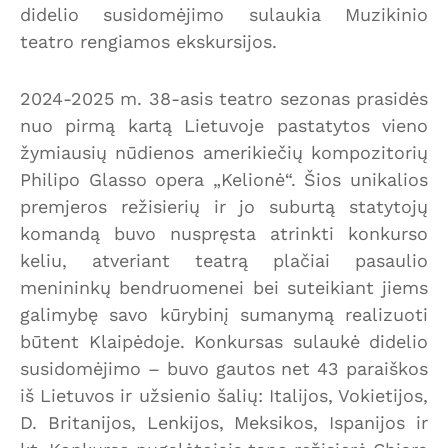
didelio susidomėjimo sulaukia Muzikinio
teatro rengiamos ekskursijos.
2024-2025 m. 38-asis teatro sezonas prasidės
nuo pirmą kartą Lietuvoje pastatytos vieno
žymiausių nūdienos amerikiečių kompozitorių
Philipo Glasso opera „Kelionė“. Šios unikalios
premjeros režisierių ir jo suburtą statytojų
komandą buvo nuspręsta atrinkti konkurso
keliu, atveriant teatrą plačiai pasaulio
menininkų bendruomenei bei suteikiant jiems
galimybę savo kūrybinį sumanymą realizuoti
būtent Klaipėdoje. Konkursas sulaukė didelio
susidomėjimo – buvo gautos net 43 paraiškos
iš Lietuvos ir užsienio šalių: Italijos, Vokietijos,
D. Britanijos, Lenkijos, Meksikos, Ispanijos ir