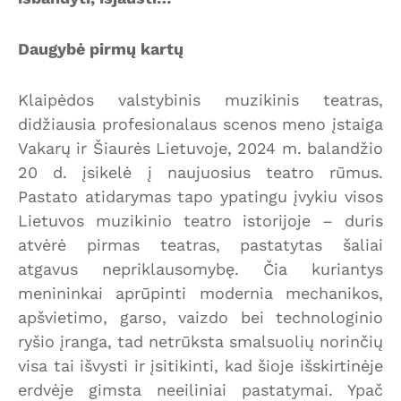
Daugybė pirmų kartų
Klaipėdos valstybinis muzikinis teatras,
didžiausia profesionalaus scenos meno įstaiga
Vakarų ir Šiaurės Lietuvoje, 2024 m. balandžio
20 d. įsikelė į naujuosius teatro rūmus.
Pastato atidarymas tapo ypatingu įvykiu visos
Lietuvos muzikinio teatro istorijoje – duris
atvėrė pirmas teatras, pastatytas šaliai
atgavus nepriklausomybę. Čia kuriantys
menininkai aprūpinti modernia mechanikos,
apšvietimo, garso, vaizdo bei technologinio
ryšio įranga, tad netrūksta smalsuolių norinčių
visa tai išvysti ir įsitikinti, kad šioje išskirtinėje
erdvėje gimsta neeiliniai pastatymai. Ypač