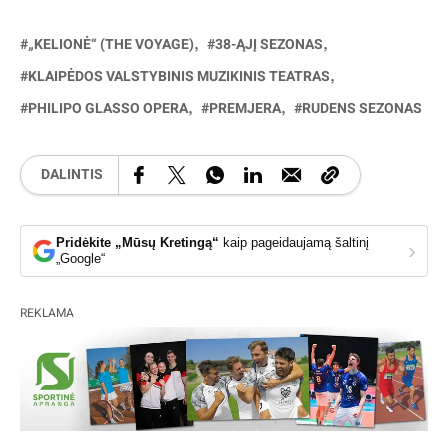
„KELIONĖ“ (THE VOYAGE)
38-ĄJĮ SEZONAS
KLAIPĖDOS VALSTYBINIS MUZIKINIS TEATRAS
PHILIPO GLASSO OPERA
PREMJERA
RUDENS SEZONAS
DALINTIS
Pridėkite „Mūsų Kretingą“
kaip pageidaujamą šaltinį
›
„Google“
REKLAMA