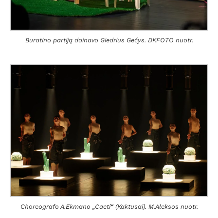
Buratino partiją dainavo Giedrius Gečys. DKFOTO nuotr.
Choreografo A.Ekmano „Cacti“ (Kaktusai). M.Aleksos nuotr.