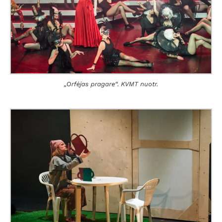
„Orfėjas pragare“. KVMT nuotr.