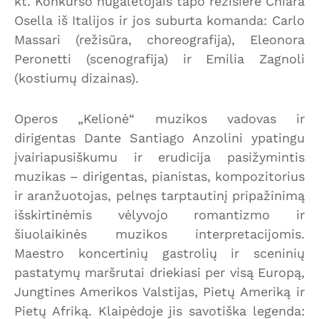
kt. Konkurso nugalėtojais tapo režisierė Chiara
Osella iš Italijos ir jos suburta komanda: Carlo
Massari (režisūra, choreografija), Eleonora
Peronetti (scenografija) ir Emilia Zagnoli
(kostiumų dizainas).
Operos „Kelionė“ muzikos vadovas ir
dirigentas Dante Santiago Anzolini ypatingu
įvairiapusiškumu ir erudicija pasižymintis
muzikas – dirigentas, pianistas, kompozitorius
ir aranžuotojas, pelnęs tarptautinį pripažinimą
išskirtinėmis vėlyvojo romantizmo ir
šiuolaikinės muzikos interpretacijomis.
Maestro koncertinių gastrolių ir sceninių
pastatymų maršrutai driekiasi per visą Europą,
Jungtines Amerikos Valstijas, Pietų Ameriką ir
Pietų Afriką. Klaipėdoje jis savotiška legenda: