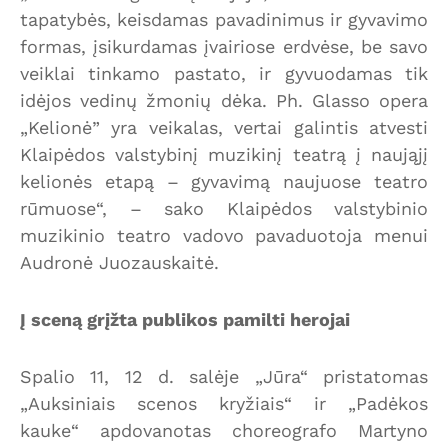
tapatybės, keisdamas pavadinimus ir gyvavimo
formas, įsikurdamas įvairiose erdvėse, be savo
veiklai tinkamo pastato, ir gyvuodamas tik
idėjos vedinų žmonių dėka. Ph. Glasso opera
„Kelionė” yra veikalas, vertai galintis atvesti
Klaipėdos valstybinį muzikinį teatrą į naująjį
kelionės etapą – gyvavimą naujuose teatro
rūmuose“, – sako Klaipėdos valstybinio
muzikinio teatro vadovo pavaduotoja menui
Audronė Juozauskaitė.
Į sceną grįžta publikos pamilti herojai
Spalio 11, 12 d. salėje „Jūra“ pristatomas
„Auksiniais scenos kryžiais“ ir „Padėkos
kauke“ apdovanotas choreografo Martyno