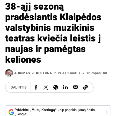
38-ąjį sezoną
pradėsiantis Klaipėdos
valstybinis muzikinis
teatras kviečia leistis į
naujas ir pamėgtas
keliones
AURIMAS
KULTŪRA
Prieš 1 metus
Trumpas URL
DALINTIS
Pridėkite „Mūsų Kretingą“
kaip pageidaujamą šaltinį
›
„Google“