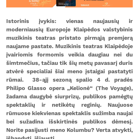
Istorinis įvykis: vienas naujausių ir
moderniausių Europoje Klaipėdos valstybinis
muzikinis teatras pristato pirmąją premjerą
naujame pastate. Muzikinis teatras Klaipėdoje
įvairiomis formomis veikia daugiau nei du
šimtmečius, tačiau tik šių metų pavasarį duris
atvėrė specialiai šiai meno įstaigai pastatyti
rūmai. 38-ąjį sezoną spalio 4 d. pradės
Philipo Glasso opera „Kelionė“ (The Voyage),
žadama daugybė siurprizų, publikos pamėgtų
spektaklių ir netikėtų reginių. Naujuose
rūmuose kiekvienas spektaklis sužimba naujai
bei sužadina išskirtinės publikos dėmesį.
Norite pasijusti meno Kolumbu? Verta atvykti,
išbandyti, išjausti…