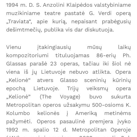
1994 m. D. S. Anzolini Klaipėdos valstybiniame
muzikiniame teatre pastatė G. Verdi operą
„Traviata“, apie kurią, nepaisant prabėgusių
dešimtmečių, publika vis dar diskutuoja.
Vienu įtakingiausių mūsų laikų
kompozitoriumi tituluojamas 86-erių Ph.
Glassas parašė 23 operas, tačiau iki šiol nė
viena iš jų Lietuvoje nebuvo atlikta. Opera
„Kelionė“ atvers Glasso sceninių kūrinių
epochą Lietuvoje. Trijų veiksmų opera
„Kelionė” (The Voyage) buvo sukurta
Metropolitan operos užsakymu 500-osioms K.
Kolumbo kelionės į Ameriką metinėms
pažymėti. Operos pasaulinė premjera įvyko
1992 m. spalio 12 d. Metropolitan Operoje