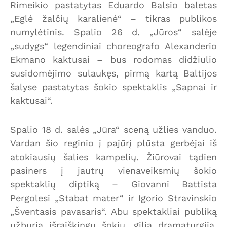
Rimeikio pastatytas Eduardo Balsio baletas
„Eglė žalčių karalienė“ – tikras publikos
numylėtinis. Spalio 26 d. „Jūros“ salėje
„sudygs“ legendiniai choreografo Alexanderio
Ekmano kaktusai – bus rodomas didžiulio
susidomėjimo sulaukęs, pirmą kartą Baltijos
šalyse pastatytas šokio spektaklis „Sapnai ir
kaktusai“.
Spalio 18 d. salės „Jūra“ sceną užlies vanduo.
Vardan šio reginio į pajūrį plūsta gerbėjai iš
atokiausių šalies kampelių. Žiūrovai tądien
pasiners į jautrų vienaveiksmių šokio
spektaklių diptiką – Giovanni Battista
Pergolesi „Stabat mater“ ir Igorio Stravinskio
„Šventasis pavasaris“. Abu spektakliai publiką
užburia išraiškingu šokiu, gilia dramaturgija,