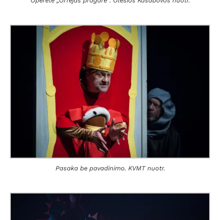
Operetė „Orfėjas pragare“. Olesios Kasabovos nuotr.
Pasaka be pavadinimo. KVMT nuotr.