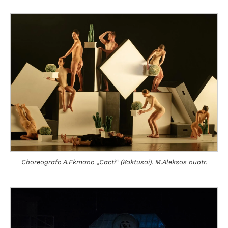
Choreografo A.Ekmano „Cacti“ (Kaktusai). M.Aleksos nuotr.