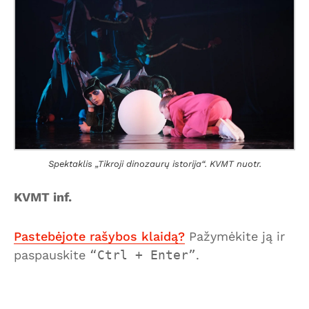
Spektaklis „Tikroji dinozaurų istorija“. KVMT nuotr.
KVMT inf.
Pastebėjote rašybos klaidą?
Pažymėkite ją ir
paspauskite
Ctrl + Enter
.