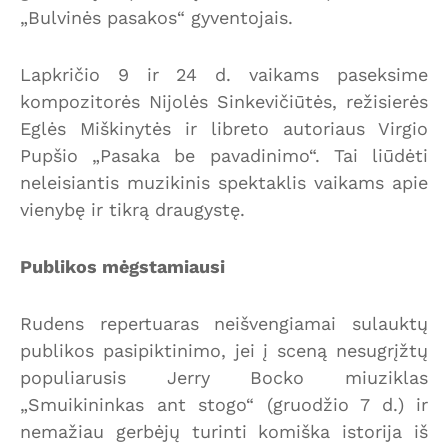
„Bulvinės pasakos“ gyventojais.
Lapkričio 9 ir 24 d. vaikams paseksime
kompozitorės Nijolės Sinkevičiūtės, režisierės
Eglės Miškinytės ir libreto autoriaus Virgio
Pupšio „Pasaka be pavadinimo“. Tai liūdėti
neleisiantis muzikinis spektaklis vaikams apie
vienybę ir tikrą draugystę.
Publikos mėgstamiausi
Rudens repertuaras neišvengiamai sulauktų
publikos pasipiktinimo, jei į sceną nesugrįžtų
populiarusis Jerry Bocko miuziklas
„Smuikininkas ant stogo“ (gruodžio 7 d.) ir
nemažiau gerbėjų turinti komiška istorija iš