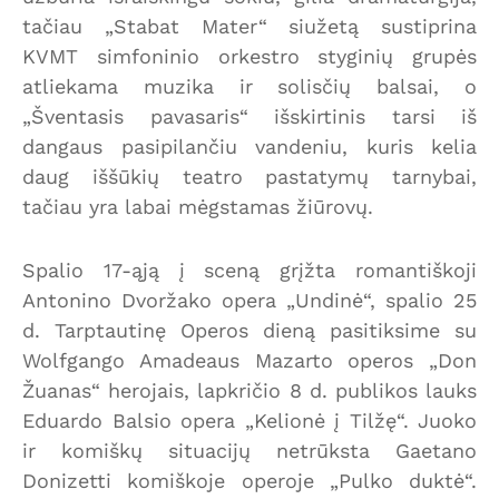
tačiau „Stabat Mater“ siužetą sustiprina
KVMT simfoninio orkestro styginių grupės
atliekama muzika ir solisčių balsai, o
„Šventasis pavasaris“ išskirtinis tarsi iš
dangaus pasipilančiu vandeniu, kuris kelia
daug iššūkių teatro pastatymų tarnybai,
tačiau yra labai mėgstamas žiūrovų.
Spalio 17-ąją į sceną grįžta romantiškoji
Antonino Dvoržako opera „Undinė“, spalio 25
d. Tarptautinę Operos dieną pasitiksime su
Wolfgango Amadeaus Mazarto operos „Don
Žuanas“ herojais, lapkričio 8 d. publikos lauks
Eduardo Balsio opera „Kelionė į Tilžę“. Juoko
ir komiškų situacijų netrūksta Gaetano
Donizetti komiškoje operoje „Pulko duktė“.